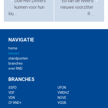
chevron_left
chevron_right
Doe-Het-Zelvers
Ed van de Weerd
kunnen voor hun
nieuwe voorzitter
klu ...
R ...
NAVIGATIE
home
nieuws
standpunten
branches
over RND
BRANCHES
SSFD
UFON
VDF
VWDHZ
VDN
NOVE
CF RND+
VGSB