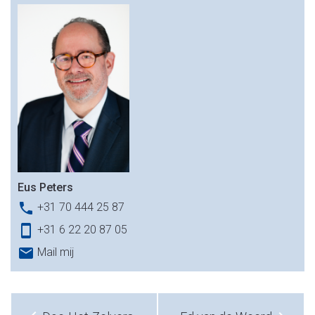
Eus Peters
phone
+31 70 444 25 87
smartphone
+31 6 22 20 87 05
email
Mail mij